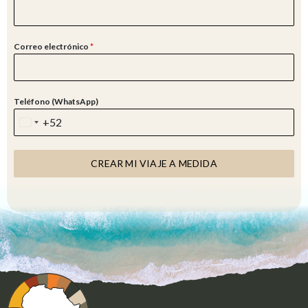
Correo electrónico
*
Teléfono (WhatsApp)
+52
M
E
X
CREAR MI VIAJE A MEDIDA
I
C
O
+
5
2