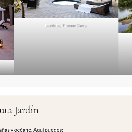
Londolozi Pioneer Camp
uta Jardín
añas y océano. Aquí puedes: