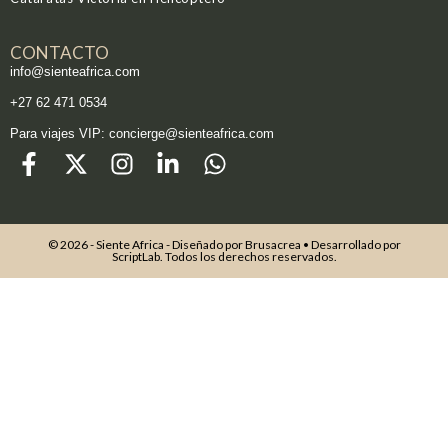
CONTACTO
info@sienteafrica.com
‪+27 62 471 0534‬
Para viajes VIP: concierge@sienteafrica.com
© 2026 - Siente Africa - Diseñado por
Brusacrea
• Desarrollado por
ScriptLab
. Todos los derechos reservados.