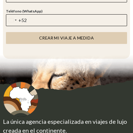
Teléfono (WhatsApp)
+52
M
E
X
CREAR MI VIAJE A MEDIDA
I
C
O
+
5
2
La única agencia especializada en viajes de lujo
creada en el continente.