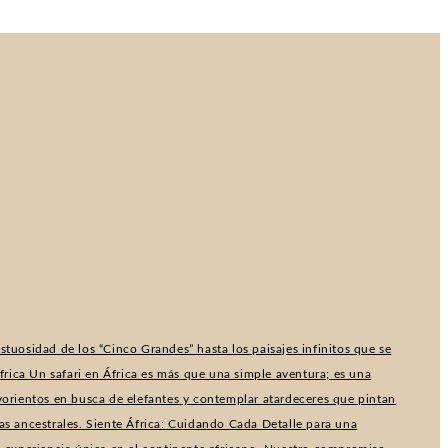
tuosidad de los “Cinco Grandes” hasta los paisajes infinitos que se
rica Un safari en África es más que una simple aventura; es una
lvorientos en busca de elefantes y contemplar atardeceres que pintan
as ancestrales. Siente África: Cuidando Cada Detalle para una