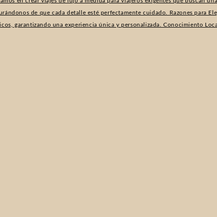
izamos en crear viajes de lujo a medida para viajeros exigentes que buscan u
urándonos de que cada detalle esté perfectamente cuidado. Razones para Elegi
ficos, garantizando una experiencia única y personalizada. Conocimiento Loc