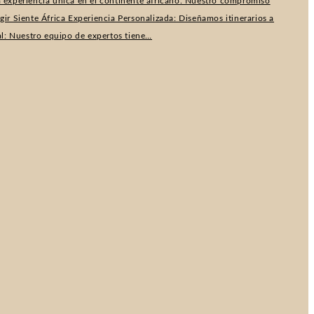
na experiencia única en el continente africano. Nuestro compromiso
r Siente África Experiencia Personalizada: Diseñamos itinerarios a
al: Nuestro equipo de expertos tiene…