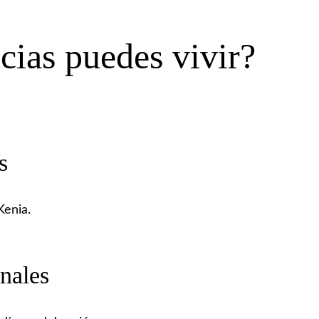
cias puedes vivir?
s
Kenia.
onales