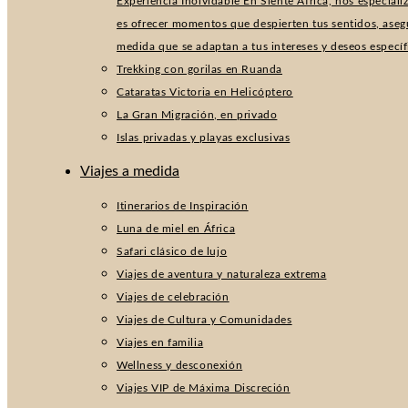
Experiencia Inolvidable En Siente África, nos especial
es ofrecer momentos que despierten tus sentidos, aseg
medida que se adaptan a tus intereses y deseos especí
Trekking con gorilas en Ruanda
Cataratas Victoria en Helicóptero
La Gran Migración, en privado
Islas privadas y playas exclusivas
Viajes a medida
Itinerarios de Inspiración
Luna de miel en África
Safari clásico de lujo
Viajes de aventura y naturaleza extrema
Viajes de celebración
Viajes de Cultura y Comunidades
Viajes en familia
Wellness y desconexión
Viajes VIP de Máxima Discreción