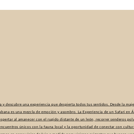
a y descubre una experiencia que despierta todos tus sentidos. Desde la majes
sabana es una mezcla de emoción y asombro. La Experiencia de un Safari en Áf
espertar al amanecer con el rugido distante de un león, recorrer senderos po
 encuentros únicos con la fauna local y la oportunidad de conectar con cultur