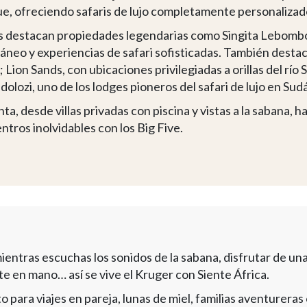
ue, ofreciendo safaris de lujo completamente personalizad
os destacan propiedades legendarias como Singita Lebombo
eo y experiencias de safari sofisticadas. También desta
 Lion Sands, con ubicaciones privilegiadas a orillas del río 
olozi, uno de los lodges pioneros del safari de lujo en Sudá
a, desde villas privadas con piscina y vistas a la sabana, ha
ntros inolvidables con los Big Five.
ientras escuchas los sonidos de la sabana, disfrutar de una 
te en mano… así se vive el Kruger con Siente África.
o para viajes en pareja, lunas de miel, familias aventureras