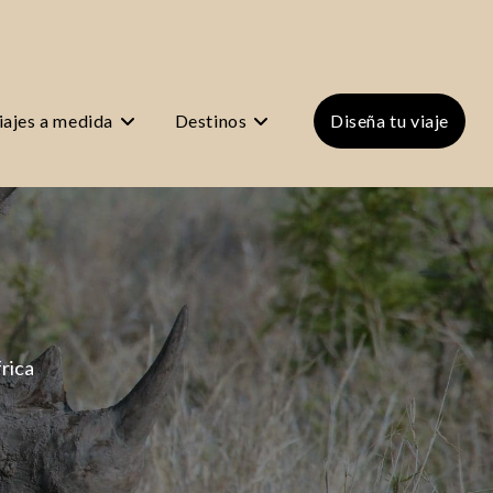
iajes a medida
Destinos
Diseña tu viaje
frica