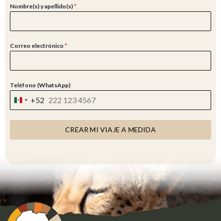
Nombre(s) y apellido(s)
*
Correo electrónico
*
Teléfono (WhatsApp)
+52
M
E
X
CREAR MI VIAJE A MEDIDA
I
C
O
+
5
2