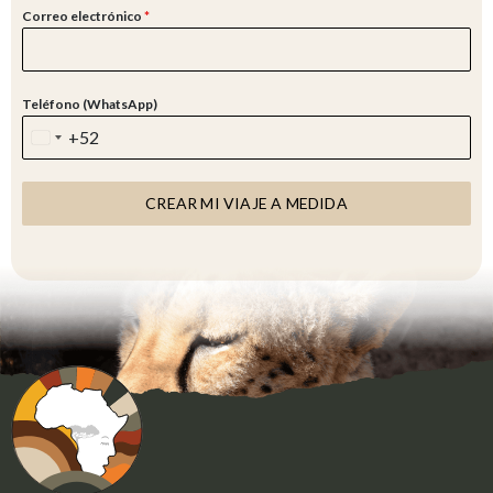
Correo electrónico
*
Teléfono (WhatsApp)
+52
M
E
X
CREAR MI VIAJE A MEDIDA
I
C
O
+
5
2