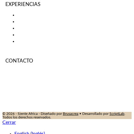
EXPERIENCIAS
La Gran Migración, en privado
Islas privadas y playas exclusivas
Safari de Lujo en África
Trekking con gorilas en Ruanda
Cataratas Victoria en Helicóptero
CONTACTO
info@sienteafrica.com
‪+27 62 471 0534‬
Para viajes VIP: concierge@sienteafrica.com
© 2026 - Siente Africa - Diseñado por
Brusacrea
• Desarrollado por
ScriptLab
.
Todos los derechos reservados.
Cerrar
English
(
Inglés
)