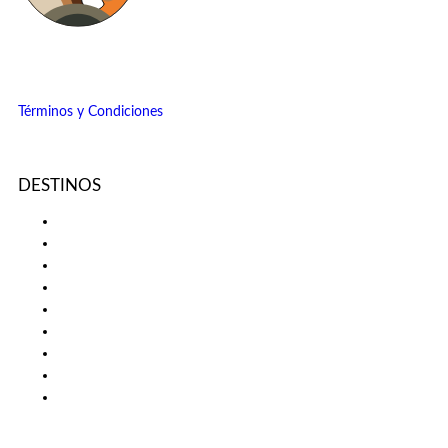
La única agencia especializada en viajes de lujo
creada en el continente.
Términos y Condiciones
DESTINOS
Botsuana
Islas Maldivas
Islas Seychelles
Kenia
Mozambique
Ruanda
Sudáfrica
Tanzania
Zimbabue