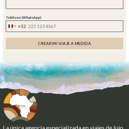
Teléfono (WhatsApp)
+52
M
E
X
CREAR MI VIAJE A MEDIDA
I
C
O
+
5
2
La única agencia especializada en viajes de lujo