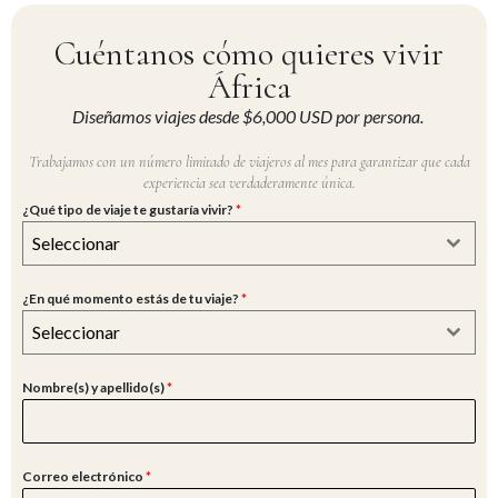
Cuéntanos cómo quieres vivir
África
Diseñamos viajes desde $6,000 USD por persona.
Trabajamos con un número limitado de viajeros al mes para garantizar que cada
experiencia sea verdaderamente única.
¿Qué tipo de viaje te gustaría vivir?
*
Seleccionar
¿En qué momento estás de tu viaje?
*
Seleccionar
Nombre(s) y apellido(s)
*
Correo electrónico
*