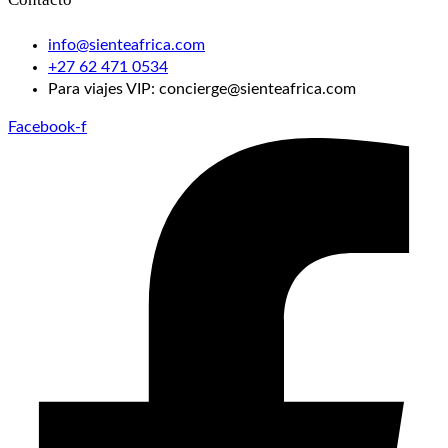
info@sienteafrica.com
‪+27 62 471 0534‬
Para viajes VIP: concierge@sienteafrica.com
Facebook-f