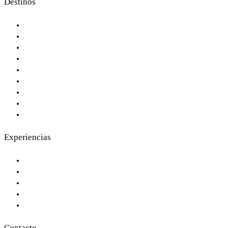
Destinos
Botsuana
Islas Maldivas
Islas Seychelles
Kenia
Mozambique
Ruanda
Sudáfrica
Tanzania
Zimbabue
Experiencias
La Gran Migración, en privado
Islas privadas y playas exclusivas
Safari de Lujo en África
Trekking con gorilas en Ruanda
Cataratas Victoria en Helicóptero
Contacto