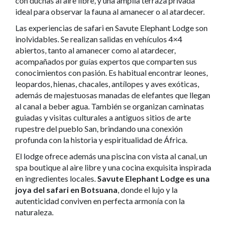
con duchas al aire libre, y una amplia terraza privada
ideal para observar la fauna al amanecer o al atardecer.
Las experiencias de safari en Savute Elephant Lodge son
inolvidables. Se realizan salidas en vehículos 4×4
abiertos, tanto al amanecer como al atardecer,
acompañados por guías expertos que comparten sus
conocimientos con pasión. Es habitual encontrar leones,
leopardos, hienas, chacales, antílopes y aves exóticas,
además de majestuosas manadas de elefantes que llegan
al canal a beber agua. También se organizan caminatas
guiadas y visitas culturales a antiguos sitios de arte
rupestre del pueblo San, brindando una conexión
profunda con la historia y espiritualidad de África.
El lodge ofrece además una piscina con vista al canal, un
spa boutique al aire libre y una cocina exquisita inspirada
en ingredientes locales.
Savute Elephant Lodge es una
joya del safari en Botsuana
, donde el lujo y la
autenticidad conviven en perfecta armonía con la
naturaleza.