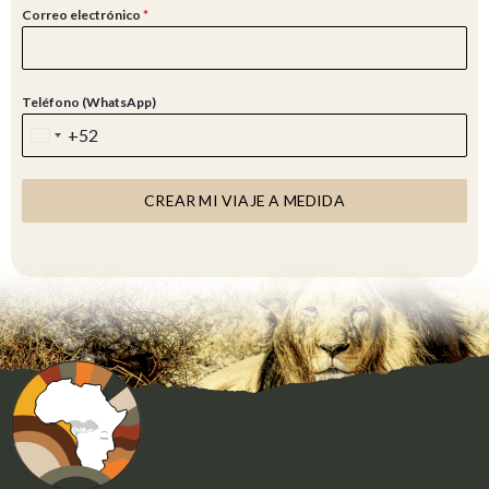
Correo electrónico
*
Teléfono (WhatsApp)
+52
M
E
X
CREAR MI VIAJE A MEDIDA
I
C
O
+
5
2